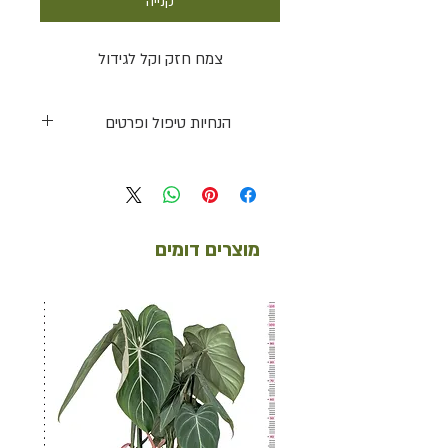
קנייה
צמח חזק וקל לגידול
הנחיות טיפול ופרטים
תאורה
נמוכה עד בינונית
השקייה
מוצרים דומים
מועטה עד בינונית
דרגת קושי
קל ונוח
טמפרטורה ולחות
+10-35ºc, 40%
גובה
כ30 ס"מ