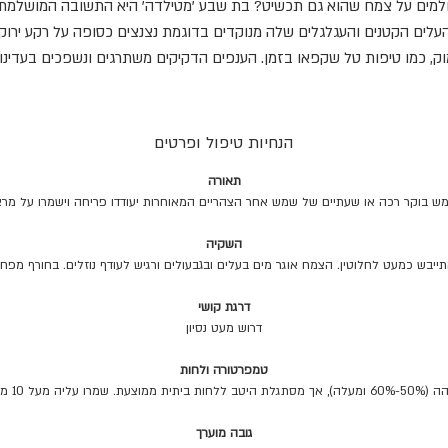
למים על צמח שהוא גם תכשיט? בת שבע 'מטילדה' היא התשובה המושלמת
עלים הקטנים והעגלגלים שלה מנוקדים בדוגמת נצנצים כסופה על רקע ירוק
ק, כמו טיפות טל שקפאו בזמן. הענפים הדקיקים משתרגים ונשפכים בעדינו
יוצרים מפל ירוק-כסוף שמוסיף נגיעה של קסם לכל פינה.
ות המראה העדין, זו בת שבע חזקה ועמידה! היא תשגשג במקום מואר, ואפי
הנה מקצת שמש של בוקר/ערב. ההשקיה? רק כשהחלק העליון של האדמה
הנחיות טיפול ופרטים
יל להתייבש - היא שומרת את המים בעליה העסיסיים ועמידה ליובש. עם הז
תאורה
היא יוצרת וילון צפוף של עלים מנצנצים, והקומפקטיות שלה הופכת אותה
שמש בוקר רכה או שעתיים של שמש אחר הצהריים המאוחרות יעודדו פריחה וישמרו על מר
לאידיאלית גם לדירות קטנות.
עולה למדפים גבוהים, מתלים מעוצבים או כצמח שולחן נשפך. בחורף פשוט
השקיה
מפחיתים בהשקיה והיא ממשיכה להיות יפה ומרשימה. 🌱
יבש כמעט לחלוטין. הצמח אוגר מים בעלים ובגבעולים ורגיש לעודף נוזלים. בחורף מפח
דרגת קושי
דרוש מעט נסיון
טמפרטורה ולחות
הרחיקו מזרם המזגן.
גובה מוערך