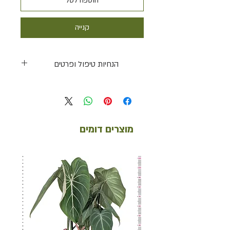
הוספה לסל
קנייה
הנחיות טיפול ופרטים
תאורה
מרובה, אפשר מעט שמש של בוקר/ערב
השקיה
מוצרים דומים
מועטה עד בינונית
דרגת קושי
קל ונוח
טמפרטורה ולחות
+16-29ºc, 40%
גובה