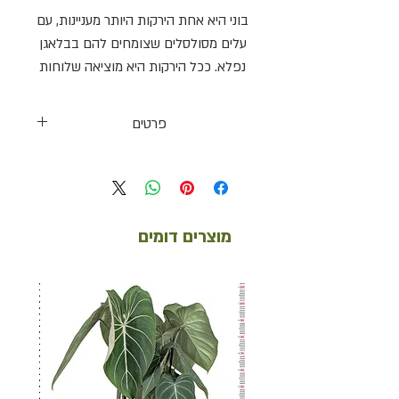
בוני היא אחת הירקות היותר מעניינות, עם
עלים מסולסלים שצומחים להם בבלאגן
נפלא. ככל הירקות היא מוציאה שלוחות
ולאט לאט הופכת למפל נשפך וסבוך
של ירוק לבן. קלה לגידול ומומלצת
פרטים
למתחילים!
תאורה
בינונית עד מרובה, ללא שמש ישירה
השקיה
מוצרים דומים
מועטה, לאחר שהשכבה העליונה מתייבשת
דרגת קושי
קל ונוח
טמפרטורה ולחות
+13-28ºc, 40%
גובה מוערך