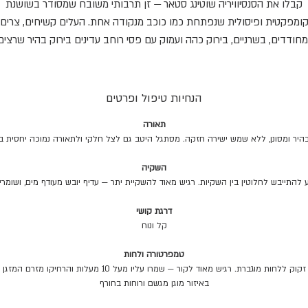
קבלו את הסנסיוויריה שוטינג סטאר — זן תרבותי משובח שמסודר בשושנת
ומפקטית ופיסולית שנפתחת כמו כוכב מנקודה אחת. העלים קשיחים, צרים
מחודדים, בשרניים, בירוק כהה ועמוק עם פסי רוחב עדינים בירוק בהיר שרצים
אורכם. צמח עמיד וקל לחיים, מאלה שכמעט אי אפשר להרוג — מתאים מצוין
תחילים ולמי ששוכח להשקות. רק תנו לו אור בהיר ומסונן (הוא מסתדר יפה ג
בצל חלקי), והשקיה מועטה: מחכים שהמצע יתייבש לגמרי. הסוד שלו הוא
הנחיות טיפול ופרטים
פוטוסינתזת CAM — הוא פותח פיוניות בלילה לקליטת פחמן דו-חמצני, וכך חו
תאורה
ים ביום החם. טיפ: אל תתנו למים להצטבר בתוך השושנה — שם זה מתחיל
בהיר ומסונן, ללא שמש ישירה חזקה. מסתגל היטב גם לצל חלקי ולתאורה נמוכה יחסית בב
להירקב מהר. כלי מנוקז היטב הוא חבר.
השקיה
התייבש לחלוטין בין השקיות. רגיש מאוד להשקיית יתר — עדיף יובש מעודף מים, ושומר
דרגת קושי
קל ונוח
טמפרטורה ולחות
אוהב חום ומסתדר מצוין עם אוויר יבש, אינו זקוק ללחות מוגברת. רגיש 
באיזור מוגן מגשם ורוחות בחורף