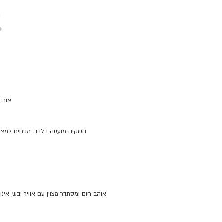
ק
ו
ל
למ
מ
אור 
השקיה מועטה בלבד. מניחים למצע ל