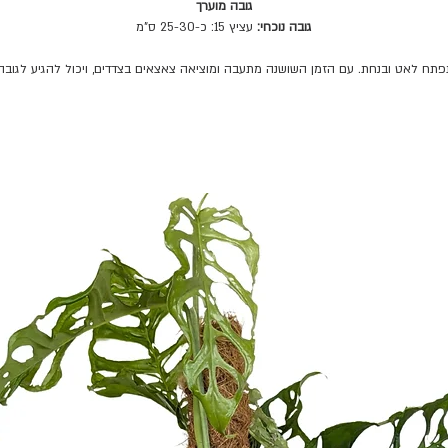
גובה מוערך
גובה נוכחי:
עציץ 15: כ-25-30 ס"מ
ח לאט ובנחת. עם הזמן השושנה מתעבה ומוציאה צאצאים בצדדים, ויכול להגיע לגובה של כ-