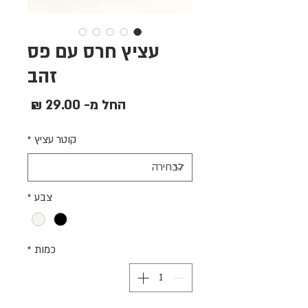
עציץ חרס עם פס
זהב
מחיר
החל מ-
29.00 ₪
מבצע
קוטר עציץ
*
צבע
*
כמות
*