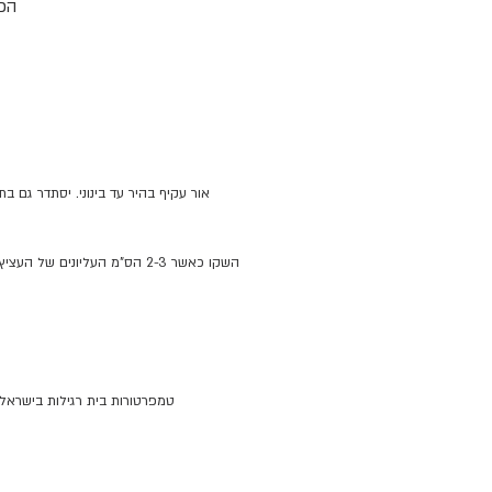
אור עקיף בהיר עד בינוני. יסתדר גם ב
השקו כאשר 2-3 הס"מ העליונים של העציץ מתייבשים. עדיף מעט לח מאשר רטוב — הקפידו על ניקוז טוב ואל תשאירו עודפי מים בתחתית. בחורף הפחיתו את תדירות ההשקיה.
טמפרטורות בית רגילות בישראל 