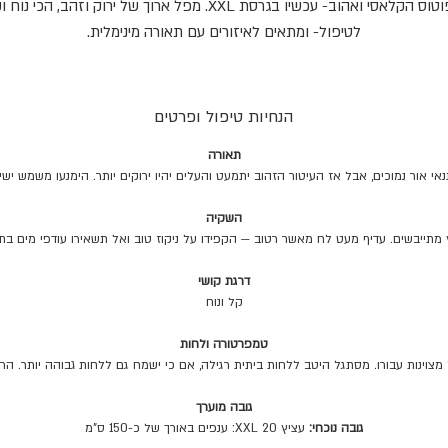
הפוטוס הקלאסי ואהוב- עכשיו בגרסת XXL. מפל ארוך של ירוק וזהב, הכי נוח
לטיפול- ומתאים לאיזורים עם תאורה מינימלית.
הנחיות טיפול ופרטים
תאורה
תנאי אור נמוכים, אבל אז העיטור הזהוב יתמעט והעלים יהיו ירוקים יותר. הימנעו משמש 
השקיה
דרגת קושי
קל ונוח
טמפרטורה ולחות
מצוינות עבורו. מסתגל היטב ללחות ביתית רגילה, אם כי ישמח גם ללחות גבוהה יותר. הרח
גובה מוערך
גובה נוכחי:
עציץ 20 XXL: ענפים באורך של כ-150 ס"מ