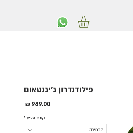
ים חינם באיזור המרכז החל מ350 שקלים!
פילודנדרון ג'יגנטאום
מחיר
קוטר עציץ
*
לבחירה