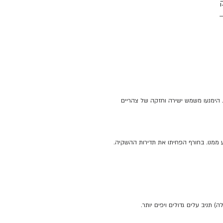
ק
—
זר
ור
היו גדולים יותר. הימנעו משמש ישירה וחזקה של צהריים
ט