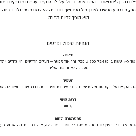
לודנדרון ג'יגנטאום — השם אומר הכול. עלי לב ענקיים, עוריים ומבריקים בירו
מוק, שבטבע מגיעים לאורך של מטר ואף יותר. זה לא צמח שמשתלב בפינה 
הוא הופך להיות הפינה.
מקורו ביערות הגשם של האיים הקריביים ומרכז אמריקה, שם הוא גדל
פס-למחצה על גזעים. ומכאן הקטע הבוטני: ככל שהוא מקבל יותר אור מפו
ות, העלים החדשים נפתחים גדולים משמעותית — כך הוא ממקסם קליטת א
הנחיות טיפול ופרטים
דרכו למעלה בחופת היער. תרגום לבית שלכם: תנו לו מקום מואר, ותראו כל
תאורה
עלה חדש עוקף את הקודם.
אור עקיף בהיר. יסתדר גם בשמש חלקית (עד 4-5 שעות ביום) אבל ככל שיקבל יותר אור מפוזר — העלים החדשים י
בטיפול הוא נוח יחסית לממדים שלו: הרבה אור, עם עד 4 שעות שמש ביום,
שעלולה לצרוב את העלים.
קיה כשהשכבה העליונה בעציץ (5-6 ס"מ) יבשה, והקפדה לנקז עודפי מים.
פ: נגבו את העלים הענקיים במטלית לחה אחת לכמה שבועות — עלה נקי קול
השקיה
אור טוב יותר, וזו גם הזדמנות לוודא שאין אורחים לא קרויים.
וכרגיל — ליווי מלא בווטסאפ לכל שאלה 🌿
דרגת קושי
קל ונוח
טמפרטורה ולחות
מצוין רוב השנה. מסתגל ללחות ביתית רגילה, אבל לחות גבוהה (60% ומעלה) תניב עלים גדולים ויפים יותר.