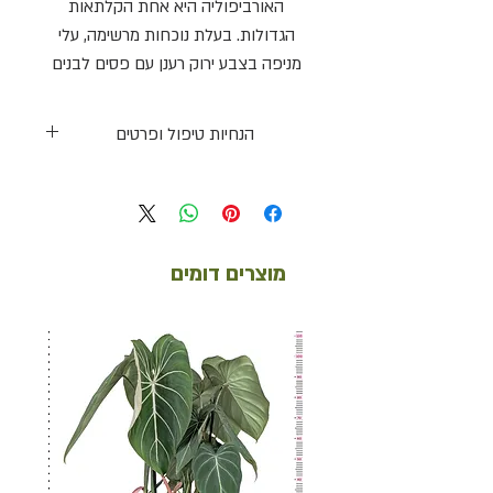
האורביפוליה היא אחת הקלתאות
הגדולות. בעלת נוכחות מרשימה, עלי
מניפה בצבע ירוק רענן עם פסים לבנים
הנמשכים למרכז.
הנחיות טיפול ופרטים
תאורה
בינונית עד מרובה, ללא שמש ישירה
השקיה
מוצרים דומים
בינונית- מרובה. חשוב לשמור על מצע לח באופן
קבוע.
דרגת קושי
דרוש מעט נסיון
טמפרטורה ולחות
+18-29ºc, 50%
גובה