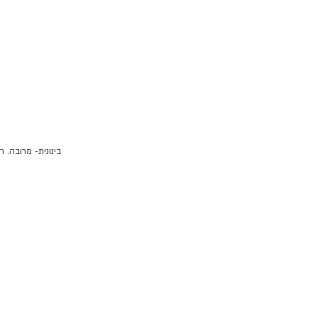
בינונית- מרובה. חשוב ל