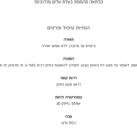
קלתאה מהממת בעלת עלים מרהיבים!
הנחיות טיפול ופרטים
תאורה
בינונית עד מרובה, ללא שמש ישירה
השקיה
שמור על מצע לח באופן קבוע. מומלץ להשקות במים רכים (תמי 4, מי מזגנים, מי אוסמוזה, מי גשם).
דרגת קושי
דרוש מעט ניסיון
טמפרטורה ולחות
+18-29ºc, 55%
גובה
כ90 ס"מ