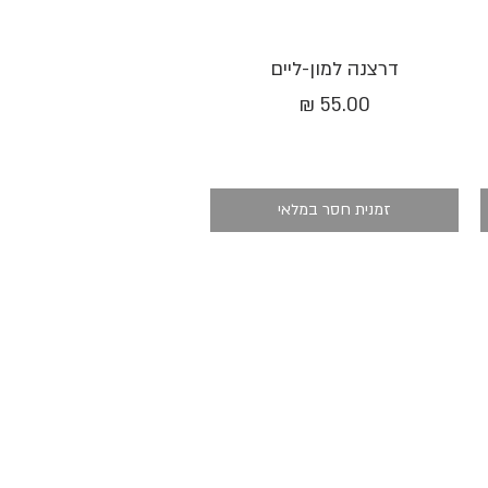
תצוגה מהירה
דרצנה למון-ליים
מחיר
זמנית חסר במלאי