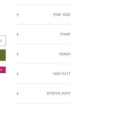
קוטר עציץ
15
18
תאורה
21
קו
תאורה בינונית
השקיה
השקיה מועטה
מב
דרגת קושי
קל ונוח
לחות מינימלית
30%-40%