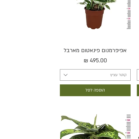
תצוגה מהירה
אפיפרמנום פינאטום מארבל
מחיר
קוטר עציץ
הוספה לסל