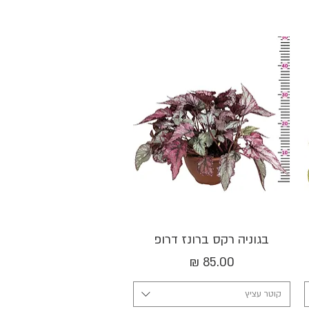
תצוגה מהירה
בגוניה רקס ברונז דרופ
מחיר
קוטר עציץ