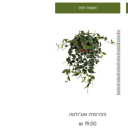
הוספה לסל
תצוגה מהירה
פפרומיה אנג'ולטה
מחיר