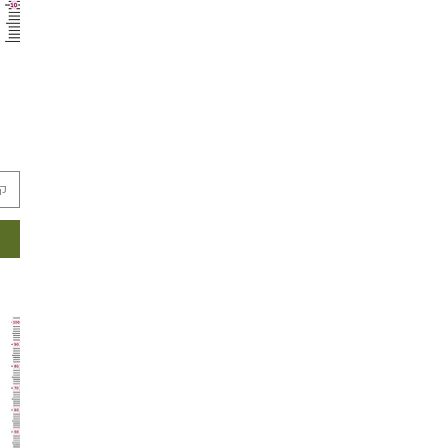
22-תמונה בקרוב- ענק גובה מטר
וחצי
24 XXL
קערה 15
קערה 20
קו