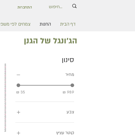
התחברות
דף הבית
החנות
צמחים לפי משפ
הג׳ונגל של הגנן
סינון
מחיר
צבע
אדום-ירוק
אדום-לבן
קוטר עציץ