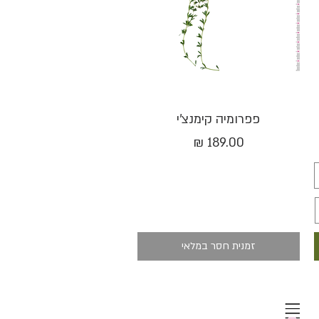
תצוגה מהירה
פפרומיה קימנצ'י
מחיר
זמנית חסר במלאי