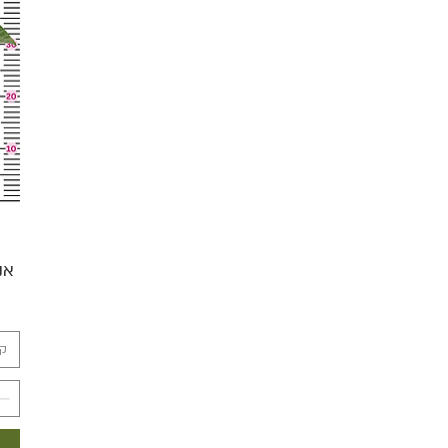
אנ
קו