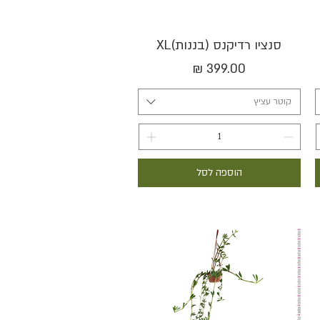
תצוגה מהירה
סנציו רדיקנס (בננות)XL
מחיר
קוטר עציץ
הוספה לסל