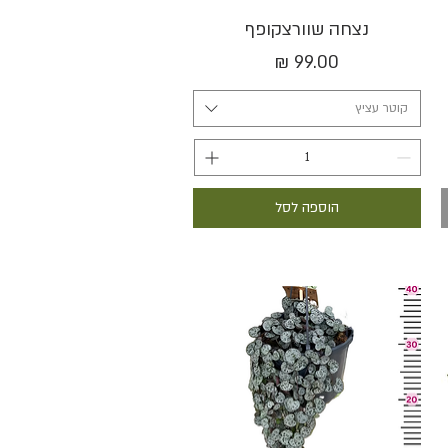
תצוגה מהירה
נצחה שוורצקופף
מחיר
קוטר עציץ
הוספה לסל