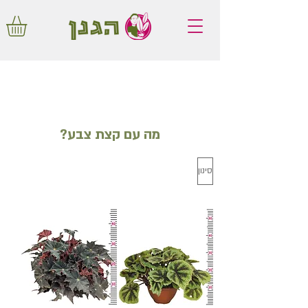
משלוחים חינם באיזור המרכז החל מ350
שקלים!
?מה עם קצת צבע
סינון