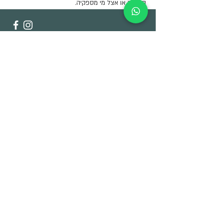
החברה או אצל מי מספקיה.
התיבה הירוקה
הרשמו וקבלו טיפים לטיפול
בשתילים, מבצעים ועוד
מלאו את פרטי הדוא״ל
קדימה
אודות
צור קשר
תקנון משלוחים והחזרות
פרטיות
עיצוב והקמת אתר:
amirreuveni.com