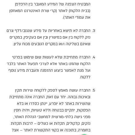
המבטיח הצפנה של המידע המועבר בין הדפדפן
(בבית הלקוח) לאתר (קרי שרת האינטרנט המאחסן
את עמודי האתר).
החברה לא תישא באחריות על מידע שנגנב/דלף וגרם
נזק ללקוח בין אם במישרין ובין אם בעקיפין, במקרים
שאינם בשליטה ו/או במקרים הנובעים מכוח עליון.
החברה מתחייבת שלא לעשות שום שימוש בפרטי
הלקוח שהוזנו באתר אלא לצרכי תפעול האתר בלבד
ועל מנת לאפשר ביצוע ההזמנה והעברת מידע נוסף
ללקוח.
החברה עושה מאמץ לספק ללקוחה שירות תקין
ובאיכות גבוהה. יחד עם זאת, החברה אינה מתחייבת
שהשירות באתר לא יופרע, יינתן כסדרו או בלא
הפסקות, יתקיים בבטחה וללא טעויות, ויהיה חסין
מפני גישה בלתי-מורשית למחשבי הנהלת האתר,
נזקים, קלקולים, תקלות או כשלים – לרבות תקלות
בחומרה, בתוכנה או בקווי התקשורת לאתר – אצל