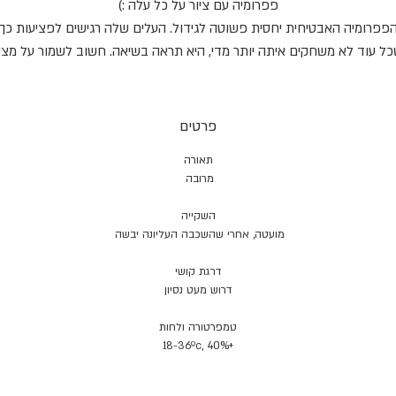
פפרומיה עם ציור על כל עלה :)
פפרומיה האבטיחית יחסית פשוטה לגידול. העלים שלה רגישים לפציעות כך
ל עוד לא משחקים איתה יותר מדי, היא תראה בשיאה. חשוב לשמור על מצ
מאוורר ולא להשקות יותר מדי, פפרומיות מעדיפות שהחלק העליון של המצע
יתייבש בין ההשקיות.
פרטים
תאורה
מרובה
השקייה
מועטה, אחרי שהשכבה העליונה יבשה
דרגת קושי
דרוש מעט נסיון
טמפרטורה ולחות
+18-36ºc, 40%