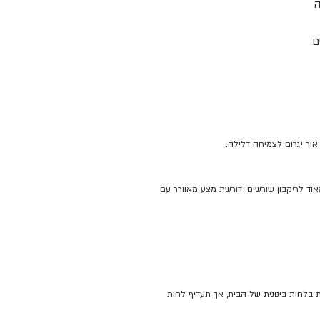
ה
ם
ן
א
י
ור יגרום לצמיחה דלילה.
ן
—
וד לריקבון שורשים. דורשת מצע מאוורר עם
ע
ר
ט
והרחיקו מזרמי אוויר קרים. מסתדרת בלחות בינונית של הבית, אך תעדיף לחות
רו