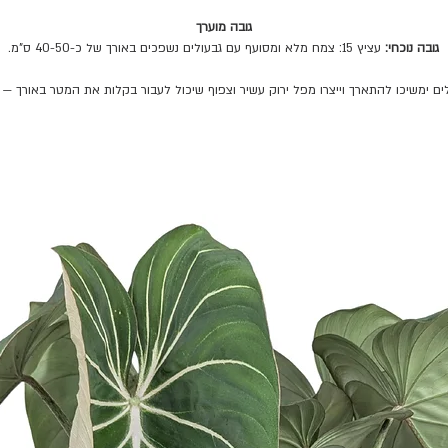
מטופח, עם ליווי בווטסאפ לכל שאלה. מה שאתם רואים בתמונה זה בדיוק מה
גובה מוערך
גובה נוכחי:
עציץ 15: צמח מלא ומסועף עם גבעולים נשפכים באורך של כ-40-50 ס"מ.
שתקבלו.
ם ימשיכו להתארך וייצרו מפל ירוק עשיר וצפוף שיכול לעבור בקלות את המטר באורך — 