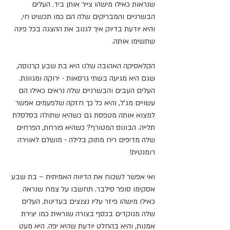
שנראות כאילו מישהו צייר אותן ביד. העלים 
הבשרניים והמבריקים שלה הם כמו תכשיט חי, 
והיא יודעת בדיוק איך לגנוב את ההצגה בכל פינה 
שתשימו אותה.
הקלאסיקה האהובה שלנו היא בת שבע קרנוסה, 
שגם היא מגיעה בשתי גרסאות - ירוקה ומגוונת. 
העלים העבים והבשרניים שלה נראים כאילו הם 
עשויים מג'ל, והיא כל כך חזקה שלפעמים אפשר 
למצוא אותה מטפסת גם כשהיא שתולה בסלסלת 
תלייה. הבונוס המטורף? כשהיא פורחת, הפרחים 
שלה מדיפים ריח מתוק בלילה - מושלם לאווירה 
רומנטית!
ואי אפשר לשכוח את הדיווה האמיתית – בת שבע 
אסקימו סופר סילבר. תחשבו על צמח שנראה 
כאילו מישהו פיזר עליו נצנצים בעדינות. העלים 
שלה מנוקדים בכסף בצורה שנראית כמו יצירת 
אמנות, והיא בהחלט יודעת שהיא יפה. היא מעט 