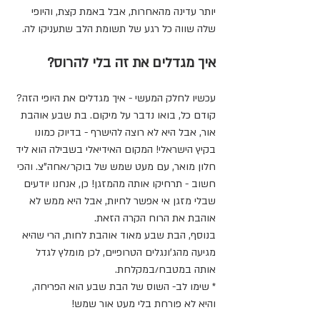
יותר עדינה מהאחרות, אבל באמת קצת, והיופי 
שלה שווה כל רגע של תשומת הלב שתעניקו לה.
איך מגדלים את זה בלי להרוס?
עכשיו לחלק המעשי - איך מגדלים את היופי הזה? 
קודם כל, בואו נדבר על מיקום. בת שבע אוהבת 
אור, אבל היא לא רוצה להישרף - בדיוק כמונו 
בקיץ הישראלי! המקום האידיאלי בשבילה הוא ליד 
חלון מואר, עם מעט שמש של בוקר/אחה"צ. והכי 
חשוב - תרחיקו אותה מהמזגן! כן, אנחנו יודעים 
שבלי מזגן אי אפשר לחיות, אבל היא ממש לא 
אוהבת את הרוח הקרה הזאת.
בנוסף, הבת שבע מאוד אוהבת לחות, הרי שהיא 
מגיעה מהג'ונגלים הטרופיים, לכן מומלץ לגדל 
אותה במטבח/במקלחת.
* שימו לב- השוס של הבת שבע הוא הפריחה, 
והיא לא פורחת בלי מעט אור שמש!