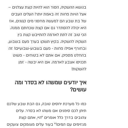
בנושא ההשקיה, הסוד הוא להיות קצת עצלנים – 
אצל הויות פחות זה באמת יותר! העלים העבים 
של בת שבע הם למעשה מחסני מים קטנים, אז 
היא יכולה להסתדר גם אם קצת שכחתם ממנה. 
הכי טוב זה לתת לאדמה להתייבש קצת בין 
השקיה להשקיה. בקיץ תשקו בערך פעם בשבוע, 
ובחורף אפילו פחות - פעם בשבוע-שבועיים! זה 
בהחלט מספיק. אם אתם לא בטוחים - פשוט 
תכניסו אצבע לאדמה. אם היא יבשה - זמן 
להשקות!
איך יודעים שמשהו לא בסדר ומה 
עושים?
כמו כל מערכת יחסים טובה, גם הבת שבע שלכם 
תיתן לכם סימנים אם משהו לא בסדר. עלים 
צהובים בדרך כלל אומרים "היי, אתם קצת 
מגזימים עם המים!" בעוד עלים מצומקים צועקים 