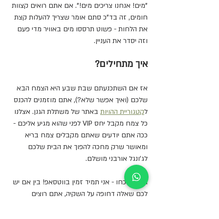
"מים! אנחנו צריכים מים!". אם אתם רואים קצוות 
חומים, זה בד"כ סתם אומר שצריך להעלות קצת 
את הלחות - פשוט תרססו מים באוויר מדי פעם 
וזה יסדר את העניין.
איך מתחילים?
אז אם השתכנעתם שבת שבע היא הצמח הבא 
שלכם (ואיך אפשר שלא?), אתם מוזמנים להכנס 
ל
קטגוריית ההויות
 באתר של משתלת הגנן. אצלנו 
כל צמח מקבל יחס VIP לפני שהוא מגיע אליכם - 
ככה אתם יודעים שאתם מקבלים צמח בריא 
ומאושר שרק מחכה להפוך את הבית שלכם 
לג'ונגל אורבני מושלם.
ואל תשכחו - אני תמיד זמין בווטסאפ! בין אם יש 
לכם שאלה דחופה על השקיה, אתם רוצים 
להתייעץ על מיקום, או סתם להתרברב בתמונות 
של הצמח החדש שלכם - אני פה בשבילכם. כי 