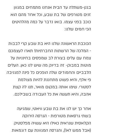
בגנן-משתלה עד הבית אנחנו מתמחים במגוון 
זנים מטורפים של בת שבע, וכל אחד מהם הוא 
כוכב בפני עצמו. בואו נדבר על כמה מהלהיטים 
הכי חמים שלנו:
הכוכבת הראשונה שלנו היא בת שבע קרי לבבות 
- המלכה של הרשתות החברתיות! תארו לעצמכם 
צמח עם עלים בצורת לב שמפסים בחינניות על 
מוטות במבוק- זה בדיוק מה שיש לנו כאן. העלים 
הלבביים והחמודים שלה הופכים כל פינה למגניבה 
פי אלף, והיא פשוט מתחננת להיות מצולמת 
לסטורי. שימו אותה במקום מואר, תנו לה קצת 
אהבה, והיא תעשה את כל העבודה בשבילכם.
אחר כך יש לנו את בת שבע וויאטי, שמגיעה 
בשתי גרסאות מטורפות - הגרסה הירוקה 
הקלאסית שנראית כאילו היא עשויה מפלסטיק 
(אבל ממש לא!), והגרסה המגוונת עם דוגמאות 