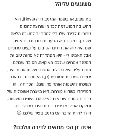
משוגעים עליה?
בת שבע, או בשמה המגניב הויה (Hoya), היא 
התשובה המושלמת לכל מי שרוצה להכניס 
טרופיות לדירה שלו בלי להתחייב למשרה מלאה 
של גנן. במקור היא מגיעה מדרום-מזרח אסיה, 
שם היא חיה את החיים הטובים על עצים טרופיים, 
אבל תאמינו לי - היא מסתדרת לא פחות טוב על 
הסטנד צמחים שלכם מאיקאה. הסיבה שכולם 
מתים עליה היא השילוב המנצח של מראה מרהיב, 
יכולת הישרדות מטורפת (כן, היא תשרוד גם אם 
תשכחו להשקות אותה פה ושם), והפריחה - הו, 
הפריחה! כשהיא פורחת, היא מייצרת אשכולות של 
פרחים קטנים שנראים כאילו הם עשויים משעווה, 
וחלקם אפילו מדיפים ריח מדהים. ספוילר: זה 
הולך להיות הדבר הכי מגניב בפיד שלכם 😉
איזה זן הכי מתאים לדירה שלכם?